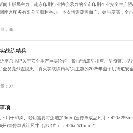
南京市新闻出版局主办，南京印刷行业协会承办的全市印刷企业安全生产暨
团南京印务有限公司顺利举办。本次培训覆盖面广、参与度高，全市5
读量：85
实战练精兵
习近平总书记关于安全生产重要论述，紧扣“隐患早排查、早预警、早
“全员亮剑查隐患，真火实战练精兵”为主题的2025年燕子矶街道安
读量：87
事项
用于印刷、裁切需要每边增加3mm)宣传单成品尺寸：420×285mm(
/大16开)宣传单设计尺寸（含出血）：426x291mm 21