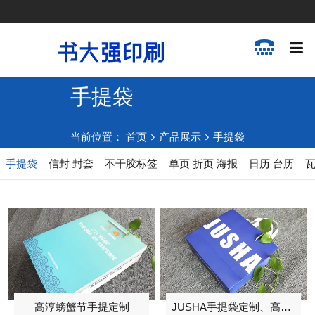
手提袋
当前位置：
首页
产品展示
手提袋
手提袋
信封 封套
不干胶标签
单页 折页 海报
日历 台历
高淳螃蟹节手提定制
JUSHA手提袋定制、高端丝带手提袋