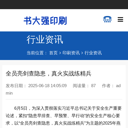
行业资讯
当前位置：
首页
印刷资讯
行业资讯
全员亮剑查隐患，真火实战练精兵
发布日期：
2025-06-18 14:05:09
阅读量：
87
作者：
ad
min
6月5日，为深入贯彻落实习近平总书记关于安全生产重要
论述，紧扣“隐患早排查、早预警、早行动”的安全生产核心要
求，以“全员亮剑查隐患，真火实战练精兵”为主题的2025年燕