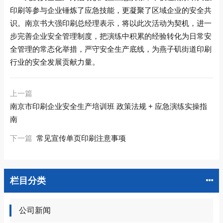
印刷等参与企业锤炼了应急技能，更凝聚了区域企业的安全共
识。南京书大强印刷总经理表示，将以此次活动为契机，进一
步完善企业安全管理制度，把演练中积累的经验转化为日常安
全管理的常态化举措，严守安全生产底线，为燕子矶街道印刷
行业的安全发展贡献力量。
上一篇
南京市印刷企业安全生产培训班 政策法规 + 应急演练实操指
南
下一篇
常见宣传单页印刷注意事项
栏目分类
公司新闻