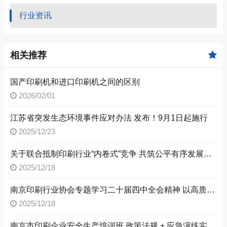
行业资讯
相关推荐
国产印刷机和进口印刷机之间的区别
2026/02/01
江苏省突发生态环境事件应对办法 发布！9月1日起施行
2025/12/23
关于联合抵制印刷行业“内卷式”竞争 共筑公平有序发展生态的倡议书
2025/12/18
南京印刷行业协会专题学习二十届四中全会精神 以高质量发展书写行业新篇
2025/12/18
南京市印刷企业安全生产培训班 政策法规 + 应急演练实操指南