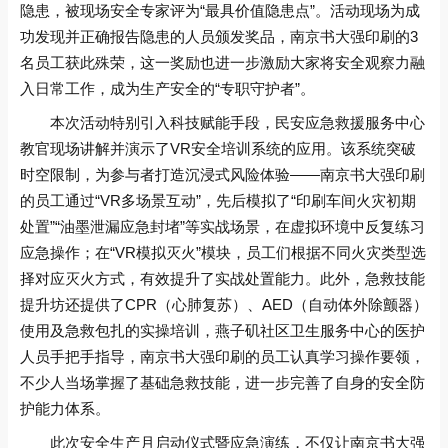
隐患，被现场安全专家评为“最具价值隐患点”。活动现场为成
功发现并正确报告隐患的人员颁发奖品，南京书大强印刷的3
名员工获此殊荣，这一奖励也进一步激励大家将安全观察力融
入日常工作，成为生产安全的“专职守护者”。
本次活动特别引入科技赋能手段，民安应急救援服务中心
教官现场讲解并演示了VR安全培训系统的应用。该系统突破
时空限制，为参与者打造沉浸式风险体验——南京书大强印刷
的员工通过“VR多场景互动”，先后模拟了“印刷车间火灾初期
处置”“油墨泄漏应急封堵”等实战场景，在虚拟环境中反复练习
应急操作；在“VR模拟灭火”模块，员工们根据不同火灾类型选
择对应灭火方式，有效提升了实战处置能力。此外，急救技能
提升坊还提供了CPR（心肺复苏）、AED（自动体外除颤器）
使用及急救包扎的实操培训，燕子矶社区卫生服务中心的医护
人员手把手指导，南京书大强印刷的员工认真学习操作要领，
不少人当场掌握了基础急救技能，进一步完善了自身的安全防
护能力体系。
此次安全生产月启动仪式暨应急演练，不仅让南京书大强