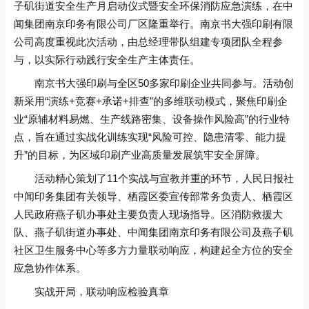
子矶街道安全生产月启动仪式暨安全环保消防应急演练，在中
闻集团南京印务有限公司厂区隆重举行。南京书大强印刷有限
公司高度重视此次活动，由总经理带队组建专项团队全程参
与，以实际行动践行安全生产主体责任。
南京书大强印刷与全区50多家印刷企业共同参与。活动创
新采用“演练+竞赛+承诺+排查”的多维联动模式，聚焦印刷企
业“原辅材料易燃、生产线路密集、设备操作风险高”的行业特
点，旨在通过实战化训练实现“风险可控、隐患清零、能力提
升”的目标，为区域印刷产业高质量发展筑牢安全屏障。
活动精心策划了11个实战与宣教并重的环节，人民日报社
中闻印务集团有关领导、栖霞区委宣传部常务负责人、栖霞区
人民政府燕子矶办事处主要负责人现场指导。区消防救援大
队、燕子矶街道办事处、中闻集团南京印务有限公司及燕子矶
社区卫生服务中心等多方力量联动响应，构建起全方位的安全
应急协作体系。
实战开局，联动响应检验真章