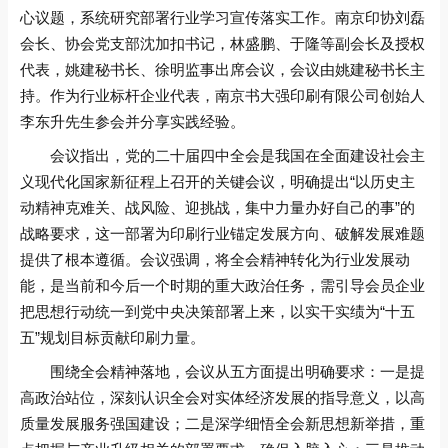
心议题，系统研究部署行业学习宣传落实工作。南京印协刘磊
会长、协会党支部沈加扣书记，林盛鹏、于隆等副会长及授权
代表，姚建秘书长、徐明监事出席会议，会议由姚建秘书长主
持。作为行业标杆企业代表，南京书大强印刷有限公司创始人
李东升先生参会并分享实践经验。
会议指出，党的二十届四中全会是我国在全面建设社会主
义现代化国家新征程上召开的关键会议，明确提出“以历史主
动精神克难关、战风险、迎挑战，集中力量办好自己的事”的
战略要求，这一部署为印刷行业锚定发展方向、破解发展难题
提供了根本遵循。会议强调，将全会精神转化为行业发展动
能，是当前和今后一个时期的重大政治任务，需引导会员企业
把思想行动统一到党中央决策部署上来，以实干实绩为“十五
五”规划目标贡献印刷力量。
围绕全会精神落地，会议从五方面提出明确要求：一是提
高政治站位，深刻认识全会对实体经济发展的指导意义，以高
质量发展服务强国建设；二是深学细悟全会新思想新举措，重