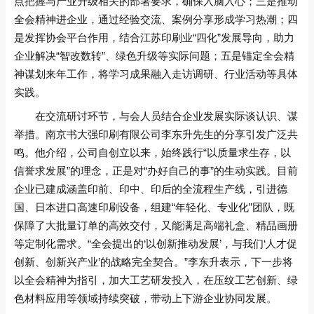
点把握与产业升级相关的部署要求，确保入脑入心；三是推动
全会精神进企业，通过经验交流、案例分享形成学习热潮；四
是发挥协会平台作用，结合江苏印刷业“四化”发展导向，助力
企业解决“智改数转”、绿色升级等实际问题；五是锚定全会精
神谋划来年工作，将学习成果融入走访调研、行业活动等具体
实践。
在交流研讨环节，与会人员结合企业发展实际谈认识、谋
举措。南京书大强印刷有限公司李东升先生的分享引发广泛共
鸣。他介绍，公司自创立以来，始终践行“以质量求生存，以
信誉求发展”的理念，正是对“办好自己的事”的生动实践。目前
企业已建成涵盖印前、印中、印后的全流程生产线，引进德
国、日本进口高速印刷设备，组建“年轻化、专业化”团队，既
保障了大批量订单的高效交付，又能满足高端礼盒、精品画册
等定制化需求。“全会提出的‘以创新推动发展’，与我们‘人才促
创新、创新兴产业’的战略完全契合。”李东升表示，下一步将
以全会精神为指引，加大工艺研发投入，在压纹工艺创新、绿
色材料应用等领域持续突破，带动上下游企业协同发展。