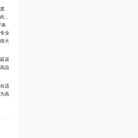
度
此，
字体
专业
很大
延误
高品
合适
为高