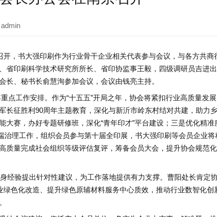
admin
京召开，书大强印刷作为行业骨干企业相关代表参与会议，与各方共商
、省印刷科学技术研究所所长、省印协监事王毅，四级调研员吉进出
会长、秘书长俞慧洵参加会议，会议由钱亮主持。
6年重点工作安排。作为“十五五”开局之年，协会将紧扣行业高质量发
军长征胜利90周年主题教育，深化与新沂市岭东村结对共建，助力
能大赛，办好专题研修班，深化“青年印才”平台建设；三是优化精准
末端治理工作，组织会员参与第十届全印展，书大强印刷等会员企业将
高质量完成社会组织等级评估复评，筹备会员大会，提升协会规范化
自身经验提出针对性建议，为工作落地提供有力支撑。曹阳处长肯定协
行业绿色化改造、提升绿色原辅材料服务中心质效，推动行业数智化创
。