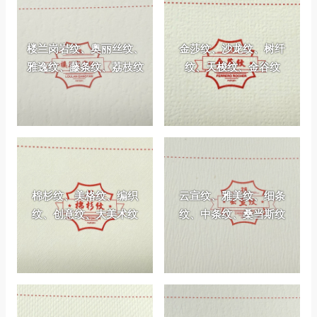
楼兰岗岩纹、奥丽丝纹、
金莎纹、沙龙纹、树纤
雅逸纹、藤条纹、荔枝纹
纹、天梭纹、金谷纹
棉杉纹、美格纹、编织
云宣纹、雅美纹、细条
纹、创意纹、大美术纹
纹、中条纹、桑当斯纹