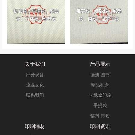
帆布纹、牛津纹、雅典
唯美纹、细砂纹、尼桑
纹、竹丝纹、珍铢纹
纹、梨纹、圣罗兰纹
关于我们
产品展示
部分设备
画册 图书
企业文化
精品礼盒
联系我们
卡纸盒印刷
手提袋
信封 封套
印刷辅材
印刷资讯