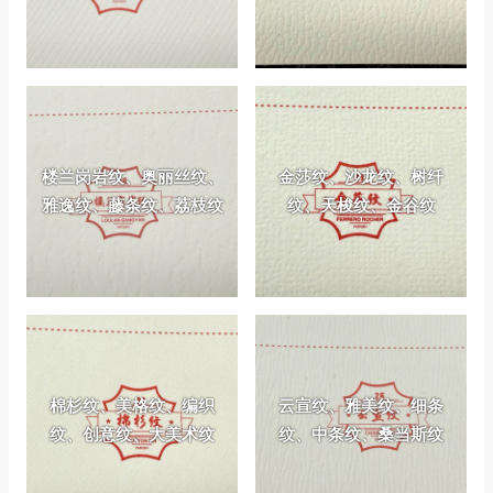
楼兰岗岩纹、奥丽丝纹、
金莎纹、沙龙纹、树纤
雅逸纹、藤条纹、荔枝纹
纹、天梭纹、金谷纹
棉杉纹、美格纹、编织
云宣纹、雅美纹、细条
纹、创意纹、大美术纹
纹、中条纹、桑当斯纹