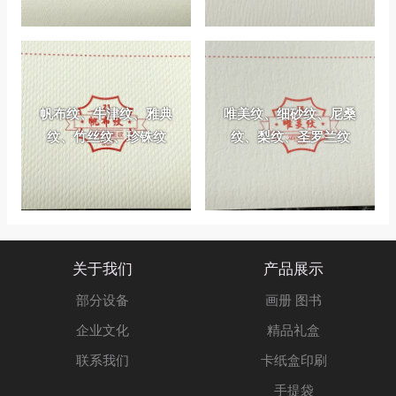
帆布纹、牛津纹、雅典
唯美纹、细砂纹、尼桑
纹、竹丝纹、珍铢纹
纹、梨纹、圣罗兰纹
关于我们
产品展示
部分设备
画册 图书
企业文化
精品礼盒
联系我们
卡纸盒印刷
手提袋