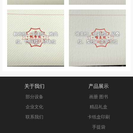
帆布纹、牛津纹、雅典
唯美纹、细砂纹、尼桑
纹、竹丝纹、珍铢纹
纹、梨纹、圣罗兰纹
关于我们
产品展示
部分设备
画册 图书
企业文化
精品礼盒
联系我们
卡纸盒印刷
手提袋