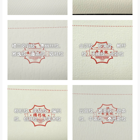
楼兰岗岩纹、奥丽丝纹、
金莎纹、沙龙纹、树纤
雅逸纹、藤条纹、荔枝纹
纹、天梭纹、金谷纹
棉杉纹、美格纹、编织
云宣纹、雅美纹、细条
纹、创意纹、大美术纹
纹、中条纹、桑当斯纹