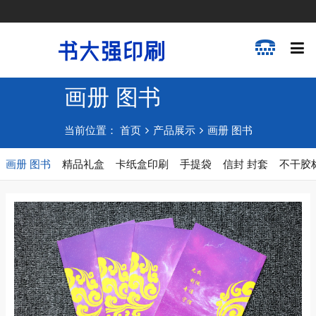
画册 图书
当前位置：
首页
产品展示
画册 图书
画册 图书
精品礼盒
卡纸盒印刷
手提袋
信封 封套
不干胶