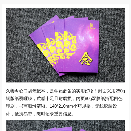
久善今心口袋笔记本，是学员必备的实用好物！封面采用250g
铜版纸覆哑膜，质感十足且耐磨损；内页80g双胶纸搭配四色
印刷，书写顺滑清晰。140*210mm小巧规格，无线胶装设
计，便携易带，随时记录重要信息。