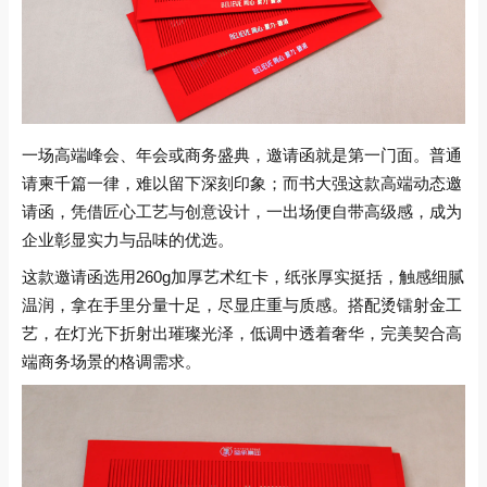
一场高端峰会、年会或商务盛典，邀请函就是第一门面。普通
请柬千篇一律，难以留下深刻印象；而书大强这款高端动态邀
请函，凭借匠心工艺与创意设计，一出场便自带高级感，成为
企业彰显实力与品味的优选。
这款邀请函选用260g加厚艺术红卡，纸张厚实挺括，触感细腻
温润，拿在手里分量十足，尽显庄重与质感。搭配烫镭射金工
艺，在灯光下折射出璀璨光泽，低调中透着奢华，完美契合高
端商务场景的格调需求。