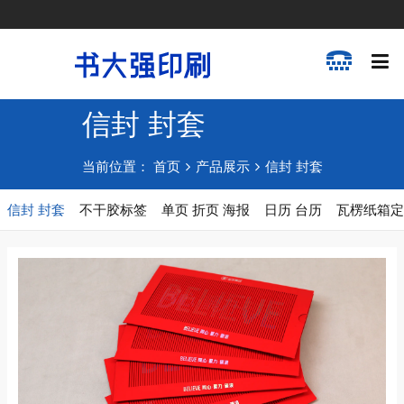
信封 封套
当前位置：
首页
产品展示
信封 封套
信封 封套
不干胶标签
单页 折页 海报
日历 台历
瓦楞纸箱定