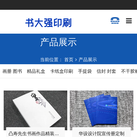
产品展示
当前位置：
首页
产品展示
画册 图书
精品礼盒
卡纸盒印刷
手提袋
信封 封套
不干胶
凸寿先生书画作品精装画册2024
华设设计院宣传册定制